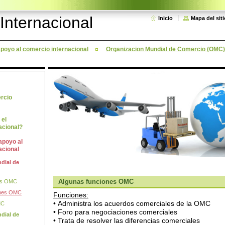
Internacional
Inicio
Mapa del siti
poyo al comercio internacional
Organizacion Mundial de Comercio (OMC)
rcio
 el
acional?
apoyo al
acional
dial de
Algunas funciones OMC
es OMC
ones OMC
Funciones:
• Administra los acuerdos comerciales de la OMC
MC
• Foro para negociaciones comerciales
dial de
• Trata de resolver las diferencias comerciales