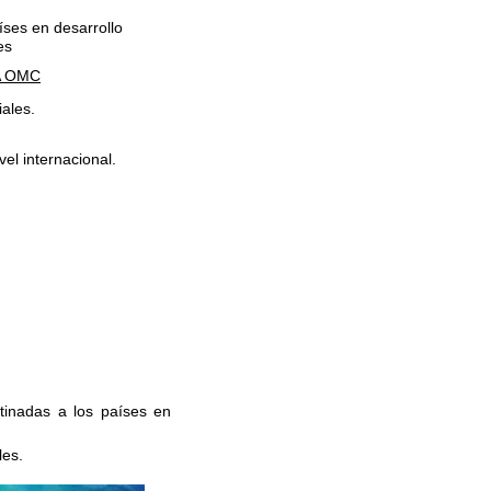
íses en desarrollo
les
A OMC
iales.
vel internacional.
stinadas a los países en
les.