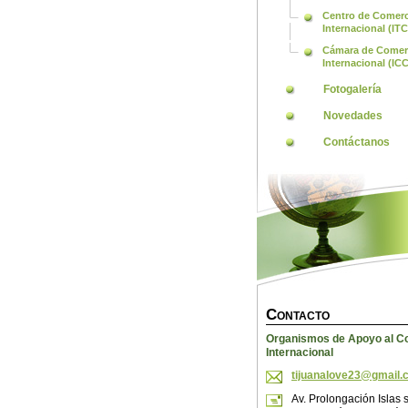
Centro de Comer
Internacional (ITC
Cámara de Comer
Internacional (ICC
Fotogalería
Novedades
Contáctanos
C
ONTACTO
Organismos de Apoyo al C
Internacional
tijuanal
ove23@gm
ail
Av. Prolongación Islas s